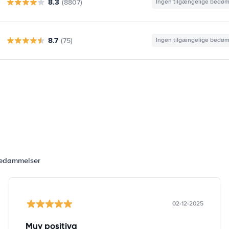
8.3
(8807)
Ingen tilgængelige bedø
8.7
(75)
Ingen tilgængelige bedø
bedømmelser
02-12-2025
Muy positiva