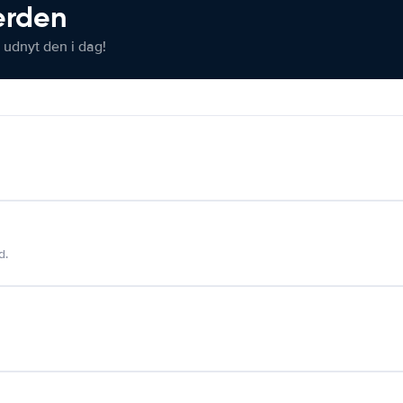
verden
 udnyt den i dag!
d.