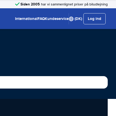
Siden 2005
har vi sammenlignet priser på biludlejning
International
FAQ
Kundeservice
(DK)
Log ind