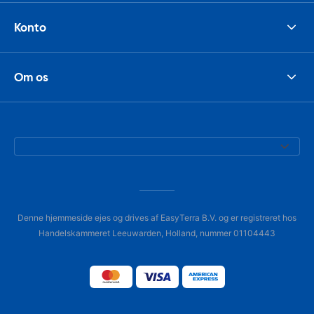
Konto
Om os
Denne hjemmeside ejes og drives af EasyTerra B.V. og er registreret hos
Handelskammeret Leeuwarden, Holland, nummer 01104443