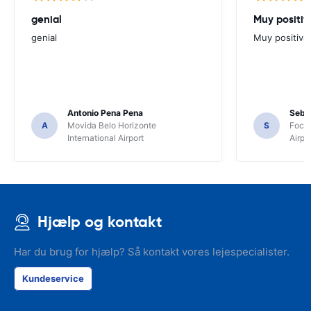
genial
Muy positiv
genial
Muy positiva
Antonio Pena Pena
Seba
A
Movida Belo Horizonte
S
Foco 
International Airport
Airpo
Hjælp og kontakt
Har du brug for hjælp? Så kontakt vores lejespecialister.
Kundeservice