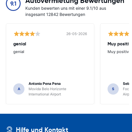
Autovermietung Bewertungen
9.1
Kunden bewerten uns mit einer 9.1/10 aus
insgesamt 12842 Bewertungen
26-05-2026
genial
Muy positiv
genial
Muy positiva
Antonio Pena Pena
Seba
A
Movida Belo Horizonte
S
Foco 
International Airport
Airpo
Hilfe und Kontakt