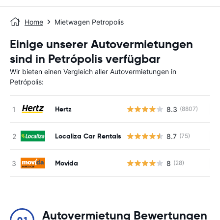
Home
Mietwagen Petropolis
Einige unserer Autovermietungen
sind in Petrópolis verfügbar
Wir bieten einen Vergleich aller Autovermietungen in
Petrópolis:
Hertz
8.3
(8807)
Ke
Localiza Car Rentals
8.7
(75)
Ke
Movida
8
(28)
Ke
Autovermietung Bewertungen