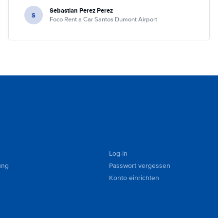
Sebastian Perez Perez
S
Foco Rent a Car Santos Dumont Airport
Log-in
ung
Passwort vergessen
Konto einrichten