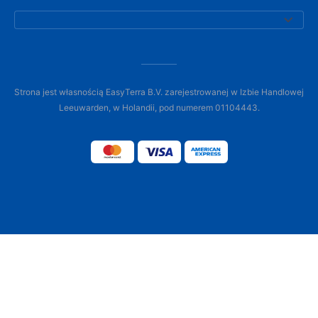
Strona jest własnością EasyTerra B.V. zarejestrowanej w Izbie Handlowej
Leeuwarden, w Holandii, pod numerem 01104443.