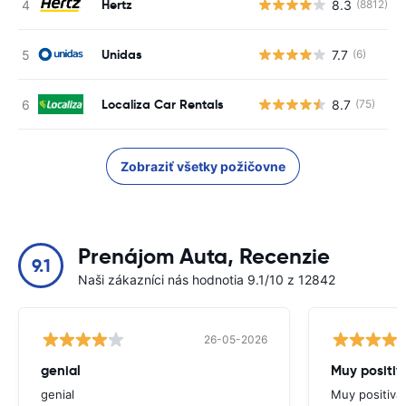
Hertz
8.3
(8812)
Unidas
7.7
(6)
Localiza Car Rentals
8.7
(75)
Zobraziť všetky požičovne
Prenájom Auta, Recenzie
9.1
Naši zákazníci nás hodnotia 9.1/10 z 12842
26-05-2026
genial
Muy positiv
genial
Muy positiva