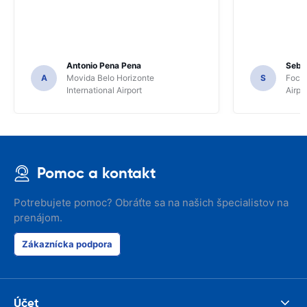
Antonio Pena Pena
Seba
A
Movida Belo Horizonte
S
Foco 
International Airport
Airpo
Pomoc a kontakt
Potrebujete pomoc? Obráťte sa na našich špecialistov na
prenájom.
Zákaznícka podpora
Účet