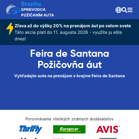
Brazília
SPRIEVODCA
POŽIČANÍM AUTA
Zľava až do výšky 20% na prenájom áut po celom svete
Táto akcia platí do 11. augusta 2026 - využite ju ešte
dnes!
Feira de Santana
Požičovňa áut
Vyhľadajte auto na prenájom v krajine Feira de Santana
Porovnávame všetkých známych dodávateľov