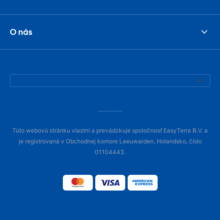
O nás
Túto webovú stránku vlastní a prevádzkuje spoločnosť EasyTerra B.V. a
je registrovaná v Obchodnej komore Leeuwarden, Holandsko, číslo
01104443.