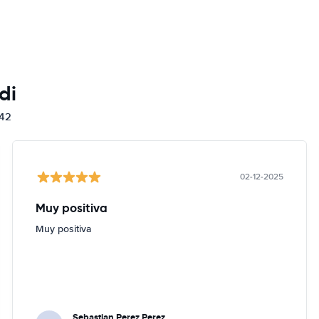
di
842
02-12-2025
Muy positiva
Muy positiva
Sebastian Perez Perez