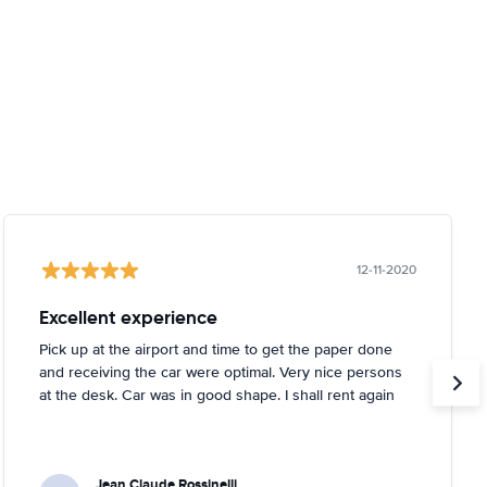
12-11-2020
Excellent experience
Pick up at the airport and time to get the paper done
and receiving the car were optimal. Very nice persons
at the desk. Car was in good shape. I shall rent again
Jean Claude Rossinelli