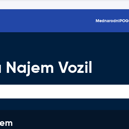
Mednarodni
POG
 Najem Vozil
jem