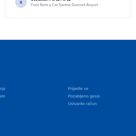
S
Foco Rent a Car Santos Dumont Airport
nja
Prijavite se
kam
Pozabljeno geslo
Ustvarite račun