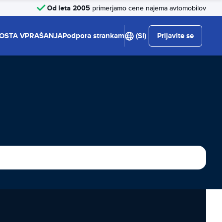
Od leta 2005
primerjamo cene najema avtomobilov
OSTA VPRAŠANJA
Podpora strankam
(SI)
Prijavite se