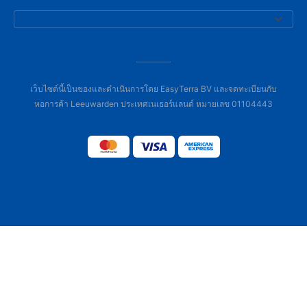
เว็บไซต์นี้เป็นของและดำเนินการโดย EasyTerra BV และจดทะเบียนกับ
หอการค้า Leeuwarden ประเทศเนเธอร์แลนด์ หมายเลข 01104443