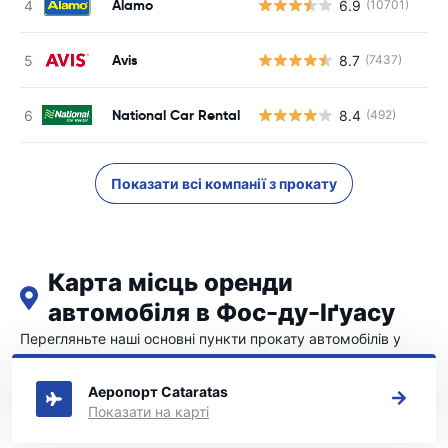
Alamo
6.9
(10701)
Avis
8.7
(7437)
National Car Rental
8.4
(492)
Показати всі компанії з прокату
Карта місць оренди
автомобіля в Фос-ду-Іґуасу
Перегляньте наші основні пункти прокату автомобілів у
Фос-ду-Іґуасу
Аеропорт Cataratas
Показати на карті