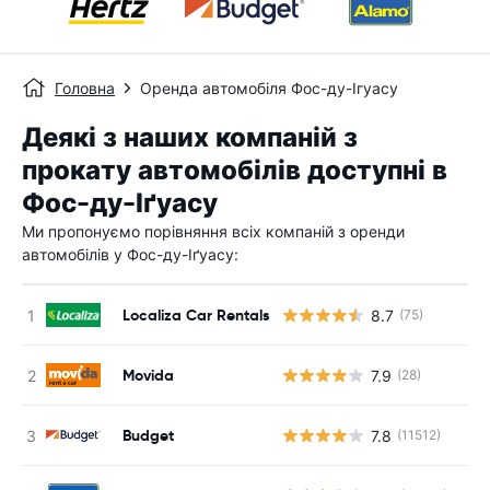
Головна
Оренда автомобіля Фос-ду-Ігуасу
Деякі з наших компаній з
прокату автомобілів доступні в
Фос-ду-Іґуасу
Ми пропонуємо порівняння всіх компаній з оренди
автомобілів у Фос-ду-Іґуасу:
Localiza Car Rentals
8.7
(75)
Movida
7.9
(28)
Budget
7.8
(11512)