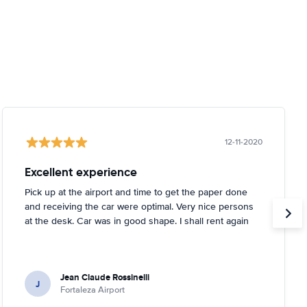
12-11-2020
Excellent experience
Pick up at the airport and time to get the paper done
and receiving the car were optimal. Very nice persons
at the desk. Car was in good shape. I shall rent again
Jean Claude Rossinelli
J
Fortaleza Airport