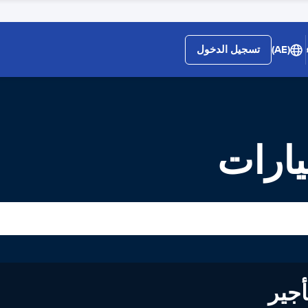
(AE)
تسجيل الدخول
يارات
لى تأجير