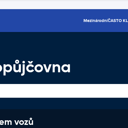
Mezinárodní
ČASTO K
opůjčovna
jem vozů