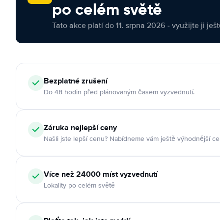
po celém světě
Tato akce platí do 11. srpna 2026 - využijte ji ješ
Bezplatné zrušení
Do 48 hodin před plánovaným časem vyzvednutí.
Záruka nejlepší ceny
Našli jste lepší cenu? Nabídneme vám ještě výhodnější ce
Více než 24000 míst vyzvednutí
Lokality po celém světě