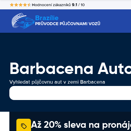
9.1
Hodnocení zákazníků
/ 10
Brazílie
PRŮVODCE PŮJČOVNAMI VOZŮ
Barbacena Aut
Vyhledat půjčovnu aut v zemi Barbacena
Až 20% sleva na proná