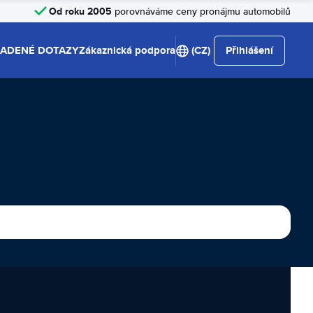
Od roku 2005
porovnáváme ceny pronájmu automobilů
LADENÉ DOTAZY
Zákaznická podpora
(CZ)
Přihlášení