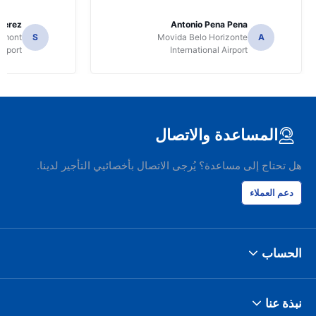
Perez
Antonio Pena Pena
Dumont
S
Movida Belo Horizonte
A
irport
International Airport
المساعدة والاتصال
هل تحتاج إلى مساعدة؟ يُرجى الاتصال بأخصائيي التأجير لدينا.
دعم العملاء
الحساب
نبذة عنا