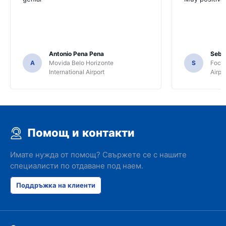
Antonio Pena Pena
Seba
A
Movida Belo Horizonte
S
Foco 
International Airport
Airpo
Помощ и контакти
Имате нужда от помощ? Свържете се с нашите
специалисти по отдаване под наем.
Поддръжка на клиенти