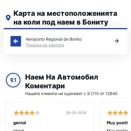
Карта на местоположенията
на коли под наем в Бониту
Вижте нашите основни места за коли под наем в Бониту
Aeroporto Regional de Bonito
Покажи на картата
Наем На Автомобил
9.1
Коментари
Нашите клиенти ни оценяват с 9.1/10 от 12840
26-05-2026
genial
Muy positiv
genial
Muy positiva