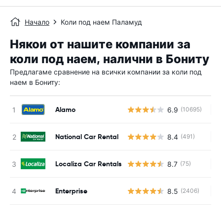
Начало
Коли под наем Паламуд
Някои от нашите компании за
коли под наем, налични в Бониту
Предлагаме сравнение на всички компании за коли под
наем в Бониту:
Alamo
6.9
(10695)
Н
National Car Rental
8.4
(491)
Н
Localiza Car Rentals
8.7
(75)
Н
Enterprise
8.5
(2406)
Н