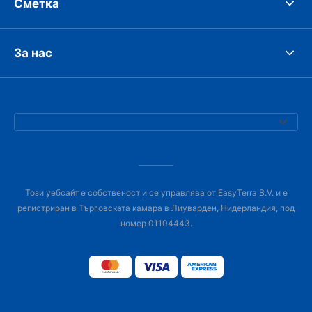
Сметка
За нас
Този уебсайт е собственост и се управлява от EasyTerra B.V. и е
регистриран в Търговската камара в Лиуварден, Нидерландия, под
номер 01104443.