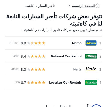
الصفحة الرئيسية
تأجير السيارات كايتيت
تتوفر بعض شركات تأجير السيارات التابعة
لنا في كاەتىيتە
نقدم مقارنة بين جميع شركات تأجير السيارات في كاەتىيتە:
Alamo
6.9
(10701)
ل
National Car Rental
8.4
(492)
ل
Hertz
8.3
(8812)
ل
Localiza Car Rentals
8.7
(75)
ل