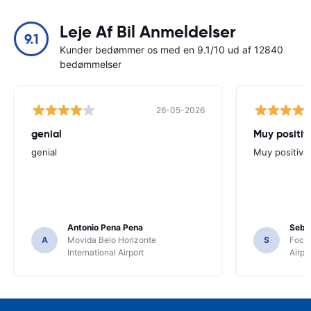
Leje Af Bil Anmeldelser
9.1
Kunder bedømmer os med en 9.1/10 ud af 12840
bedømmelser
26-05-2026
genial
Muy positiv
genial
Muy positiva
Antonio Pena Pena
Seba
A
Movida Belo Horizonte
S
Foco 
International Airport
Airpo