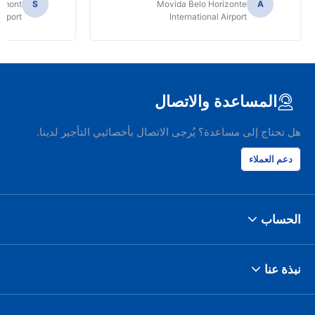
Dumont
S
Movida Belo Horizonte
A
irport
International Airport
المساعدة والاتصال
هل تحتاج إلى مساعدة؟ يُرجى الاتصال بأخصائيي التأجير لدينا.
دعم العملاء
الحساب
نبذة عنا