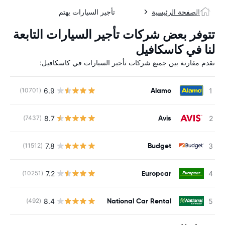
الصفحة الرئيسية
تأجير السيارات يهتم
تتوفر بعض شركات تأجير السيارات التابعة
لنا في كاسكافيل
نقدم مقارنة بين جميع شركات تأجير السيارات في كاسكافيل:
Alamo
6.9
(10701)
ل
Avis
8.7
(7437)
ل
Budget
7.8
(11512)
ل
Europcar
7.2
(10251)
ل
National Car Rental
8.4
(492)
ل