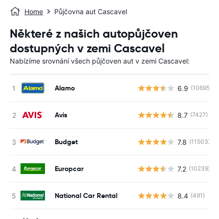
Home
Půjčovna aut Cascavel
Některé z našich autopůjčoven
dostupných v zemi Cascavel
Nabízíme srovnání všech půjčoven aut v zemi Cascavel:
Alamo
6.9
(10695)
Avis
8.7
(7427)
Budget
7.8
(11503)
Europcar
7.2
(10239)
National Car Rental
8.4
(491)