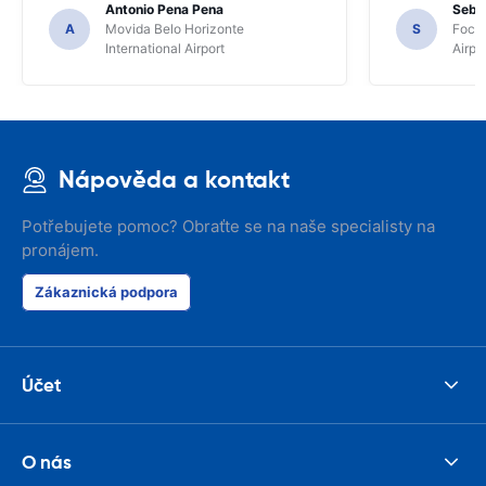
Antonio Pena Pena
Seba
A
Movida Belo Horizonte
S
Foco 
International Airport
Airpo
Nápověda a kontakt
Potřebujete pomoc? Obraťte se na naše specialisty na
pronájem.
Zákaznická podpora
Účet
O nás