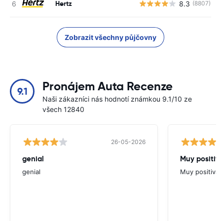
Hertz
8.3
(8807)
Zobrazit všechny půjčovny
Pronájem Auta Recenze
9.1
Naši zákazníci nás hodnotí známkou 9.1/10 ze
všech 12840
26-05-2026
genial
Muy positiv
genial
Muy positiva