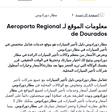
الصفحة الرئيسية
مطار دورادوس
معلومات الموقع لـ Aeroporto Regional
de Dourados
مطار دورادوس
دليل تأجير السيارات
هو موقع خدمات شامل متخصص في
تأجير السيارات في
مطار دورادوس
.
ونعرض الأسعار من معظم وكالات تأجير السيارات الرائدة في
مطار
دورادوس
ونتيح لك اختيار سيارتك وحجزها في الوقت الحقيقي. قرر
بنفسك الوكالة التي تريد الحجز منها بعد مقارنةالأسعار وخيارات أسطول
شركات تأجير السيارات المحلية.
تتعامل
مطار دورادوس
دليل تأجير السيارات
مع جميع شركات تأجير
السيارات الكبرى وتتفاوض مع الوكالات المحلية في
مطار دورادوس
لتقديم أفضل أسعار وخدمات تأجير السيارات لجميع المواقع في
مطار
دورادوس
.وبهذه الطريقة يعرف عملاؤنا أنهم سيحصلون دائماً على أفضل
أسعار وخدمات تأجير السيارات في
مطار دورادوس
. يمكنك خلال 3
دقائق مقارنة أسعارنا وحجز استئجار سيارتك في
مطار دورادوس
، بينما
ستجد أن أسعارنا عادة أقل تكلفة بكثير عن الحجز مع شركات