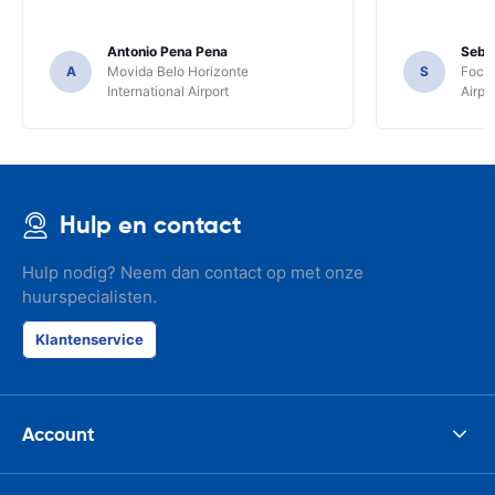
Antonio Pena Pena
Seba
A
Movida Belo Horizonte
S
Foco 
International Airport
Airpo
Hulp en contact
Hulp nodig? Neem dan contact op met onze
huurspecialisten.
Klantenservice
Account