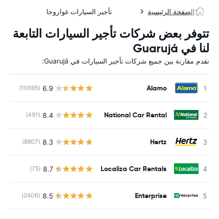
الصفحة الرئيسية
تأجير السيارات غواروجا
تتوفر بعض شركات تأجير السيارات التابعة
لنا في Guarujá
نقدم مقارنة بين جميع شركات تأجير السيارات في Guarujá:
Alamo
6.9
(10695)
ل
National Car Rental
8.4
(491)
ل
Hertz
8.3
(8807)
ل
Localiza Car Rentals
8.7
(75)
ل
Enterprise
8.5
(2406)
ل