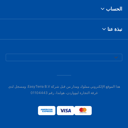
الحساب
نبذة عنا
هذا الموقع الإلكتروني مملوك ومدار من قبل شركة EasyTerra B.V. ومسجل لدى
غرفة التجارة ليوواردن، هولندا، رقم 01104443