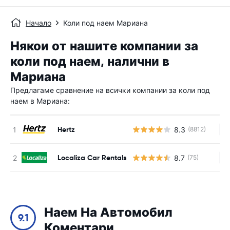
Начало
Коли под наем Мариана
Някои от нашите компании за
коли под наем, налични в
Мариана
Предлагаме сравнение на всички компании за коли под
наем в Мариана:
Hertz
8.3
(8812)
Н
Localiza Car Rentals
8.7
(75)
Н
Наем На Автомобил
9.1
Коментари