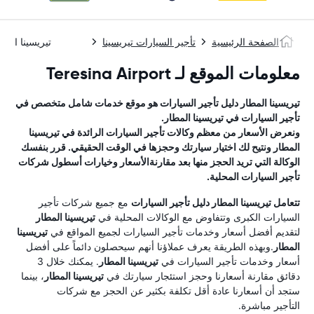
الصفحة الرئيسية
تأجير السيارات تيريسينا
تيريسينا المط
معلومات الموقع لـ Teresina Airport
تيريسينا المطار
دليل تأجير السيارات
هو موقع خدمات شامل متخصص في
تأجير السيارات في
تيريسينا المطار
.
ونعرض الأسعار من معظم وكالات تأجير السيارات الرائدة في
تيريسينا
المطار
ونتيح لك اختيار سيارتك وحجزها في الوقت الحقيقي. قرر بنفسك
الوكالة التي تريد الحجز منها بعد مقارنةالأسعار وخيارات أسطول شركات
تأجير السيارات المحلية.
تتعامل
تيريسينا المطار
دليل تأجير السيارات
مع جميع شركات تأجير
السيارات الكبرى وتتفاوض مع الوكالات المحلية في
تيريسينا المطار
لتقديم أفضل أسعار وخدمات تأجير السيارات لجميع المواقع في
تيريسينا
المطار
.وبهذه الطريقة يعرف عملاؤنا أنهم سيحصلون دائماً على أفضل
أسعار وخدمات تأجير السيارات في
تيريسينا المطار
. يمكنك خلال 3
دقائق مقارنة أسعارنا وحجز استئجار سيارتك في
تيريسينا المطار
، بينما
ستجد أن أسعارنا عادة أقل تكلفة بكثير عن الحجز مع شركات
التأجير مباشرة.