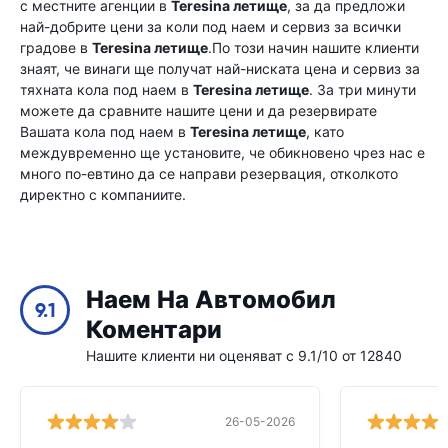
с местните агенции в
Teresina летище
, за да предложи
най-добрите цени за коли под наем и сервиз за всички
градове в
Teresina летище
.По този начин нашите клиенти
знаят, че винаги ще получат най-ниската цена и сервиз за
тяхната кола под наем в
Teresina летище
. За три минути
можете да сравните нашите цени и да резервирате
Вашата кола под наем в
Teresina летище
, като
междувременно ще установите, че обикновено чрез нас е
много по-евтино да се направи резервация, отколкото
директно с компаниите.
Наем На Автомобил
9.1
Коментари
Нашите клиенти ни оценяват с 9.1/10 от 12840
26-05-2026