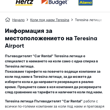
Начало
Коли под наем Teresina
Teresina летище
Информация за
местоположението на Teresina
Airport
Пътеводителят "Car Rental"
Teresina летище
е
специалист в наемането на коли само с една спирка в
Teresina летище
.
Показваме тарифите на повечето водещи компании за
коли под наем в
Teresina летище
, за да можете да
изберете кола и да направите резервация в реално
време. Преценете сами в коя компания да резервирате
след сравнение на тарифите и наличните коли под наем.
Teresina летище
Пътеводителят "Car Rental"
работи с
всички по-големи компании за коли под наем и преговаря