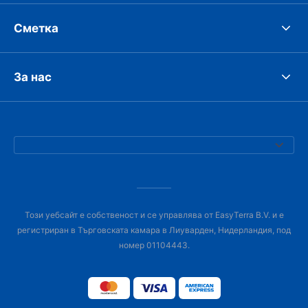
Сметка
За нас
Този уебсайт е собственост и се управлява от EasyTerra B.V. и е
регистриран в Търговската камара в Лиуварден, Нидерландия, под
номер 01104443.