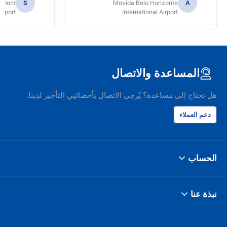
Dumont
S
Movida Belo Horizonte
A
irport
International Airport
المساعدة والاتصال
هل تحتاج إلى مساعدة؟ يُرجى الاتصال بأخصائيي التأجير لدينا.
دعم العملاء
الحساب
نبذة عنا