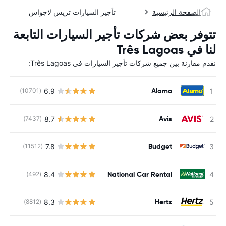
الصفحة الرئيسية
تأجير السيارات تريس لاجواس
تتوفر بعض شركات تأجير السيارات التابعة
لنا في Três Lagoas
نقدم مقارنة بين جميع شركات تأجير السيارات في Três Lagoas:
Alamo
6.9
(10701)
ل
Avis
8.7
(7437)
ل
Budget
7.8
(11512)
ل
National Car Rental
8.4
(492)
ل
Hertz
8.3
(8812)
ل