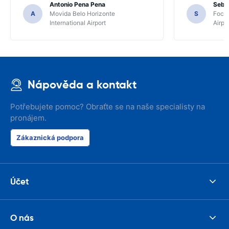
Antonio Pena Pena
Seba
A
Movida Belo Horizonte
S
Foco 
International Airport
Airpo
Nápověda a kontakt
Potřebujete pomoc? Obraťte se na naše specialisty na
pronájem.
Zákaznická podpora
Účet
O nás