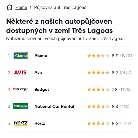
Home
Půjčovna aut Tres Lagoas
Některé z našich autopůjčoven
dostupných v zemi Três Lagoas
Nabízíme srovnání všech půjčoven aut v zemi Três Lagoas:
Alamo
6.9
(10701)
Avis
8.7
(7437)
Budget
7.8
(11512)
National Car Rental
8.4
(492)
Hertz
8.3
(8812)