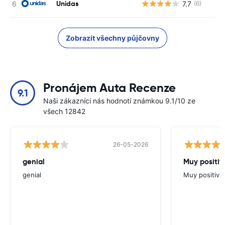
Unidas
7.7
(6)
Zobrazit všechny půjčovny
Pronájem Auta Recenze
9.1
Naši zákazníci nás hodnotí známkou 9.1/10 ze
všech 12842
26-05-2026
genial
Muy positiv
genial
Muy positiva