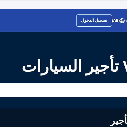
(AE)
تسجيل الدخول
ت
لى تأجير