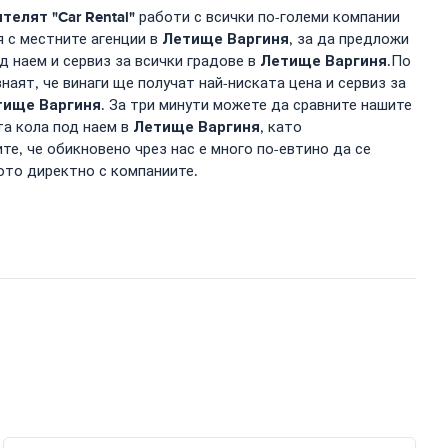
елят "Car Rental"
работи с всички по-големи компании
Летище Варгиня
я с местните агенции в
, за да предложи
Летище Варгиня
д наем и сервиз за всички градове в
.По
наят, че винаги ще получат най-ниската цена и сервиз за
тище Варгиня
. За три минути можете да сравните нашите
Летище Варгиня
та кола под наем в
, като
е, че обикновено чрез нас е много по-евтино да се
ото директно с компаниите.