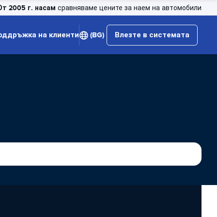
От 2005 г. насам
сравняваме цените за наем на автомобили
оддръжка на клиенти
(BG)
Влезте в системата