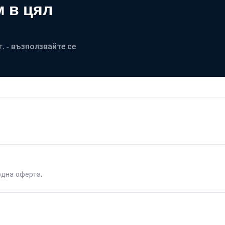
 в цял
. - възползвайте се
одна оферта.