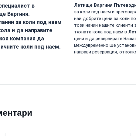
специалист в
Летище Варгиня
Пътеводит
за коли под наем и преговар
ще Варгиня
.
най-добрите цени за коли по
ании за коли под наем
този начин нашите клиенти з
кола и да направите
Ле
тяхната кола под наем в
 коя компания да
цени и да резервирате Ваша
междувременно ще установит
личните коли под наем.
направи резервация, отколк
ментари