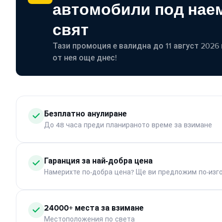
автомобили под наем
свят
Тази промоция е валидна до 11 август 2026 г
от нея още днес!
Безплатно анулиране
До 48 часа преди планираното време за взимане
Гаранция за най-добра цена
Намерихте по-добра цена? Ще ви предложим по-изг
24000+ места за взимане
Местоположения по света