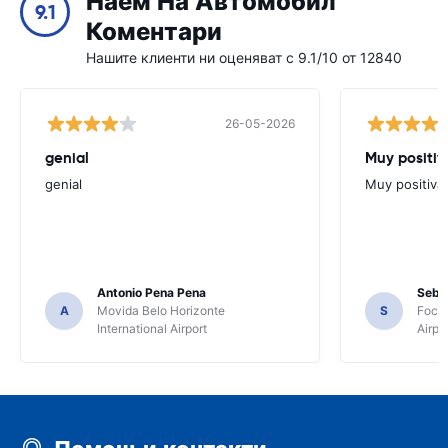
Наем На Автомобил
9.1
Коментари
Нашите клиенти ни оценяват с 9.1/10 от 12840
26-05-2026
genial
Muy positiv
genial
Muy positiva
Antonio Pena Pena
Seba
A
Movida Belo Horizonte
S
Foco 
International Airport
Airpo