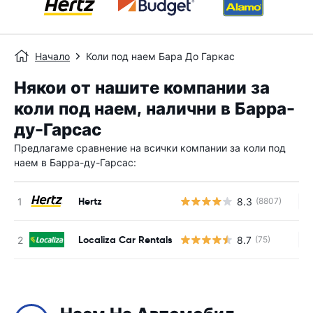
Начало
Коли под наем Бара До Гаркас
Някои от нашите компании за
коли под наем, налични в Барра-
ду-Гарсас
Предлагаме сравнение на всички компании за коли под
наем в Барра-ду-Гарсас:
Hertz
8.3
(8807)
Н
Localiza Car Rentals
8.7
(75)
Н