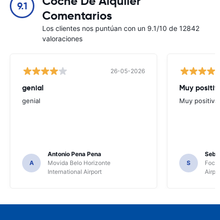
Coche De Alquiler
9.1
Comentarios
Los clientes nos puntúan con un 9.1/10 de 12842
valoraciones
26-05-2026
genial
Muy positiv
genial
Muy positiva
Antonio Pena Pena
Seba
A
Movida Belo Horizonte
S
Foco 
International Airport
Airpo