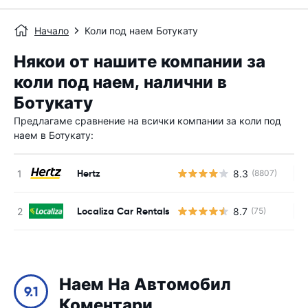
Начало
Коли под наем Ботукату
Някои от нашите компании за
коли под наем, налични в
Ботукату
Предлагаме сравнение на всички компании за коли под
наем в Ботукату:
Hertz
8.3
(8807)
Н
Localiza Car Rentals
8.7
(75)
Н
Наем На Автомобил
9.1
Коментари