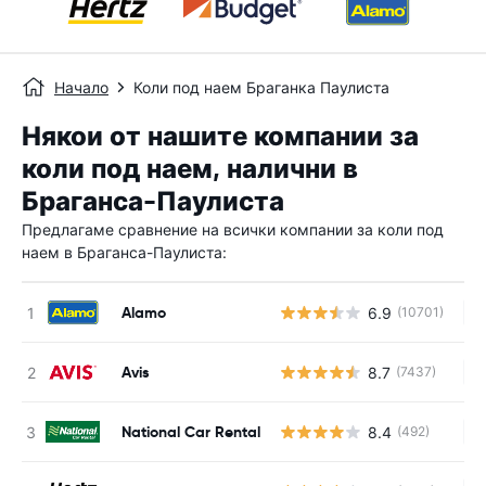
Начало
Коли под наем Браганка Паулиста
Някои от нашите компании за
коли под наем, налични в
Браганса-Паулиста
Предлагаме сравнение на всички компании за коли под
наем в Браганса-Паулиста:
Alamo
6.9
(10701)
Н
Avis
8.7
(7437)
Н
National Car Rental
8.4
(492)
Н