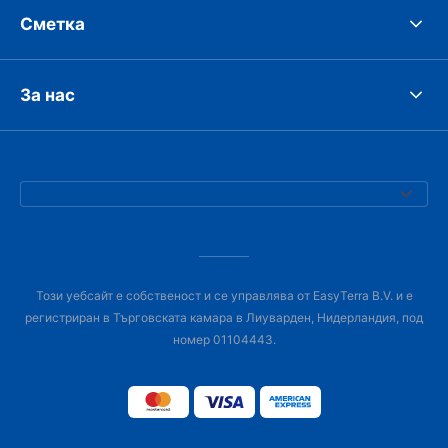
Сметка
За нас
Този уебсайт е собственост и се управлява от EasyTerra B.V. и е
регистриран в Търговската камара в Лиуварден, Нидерландия, под
номер 01104443.