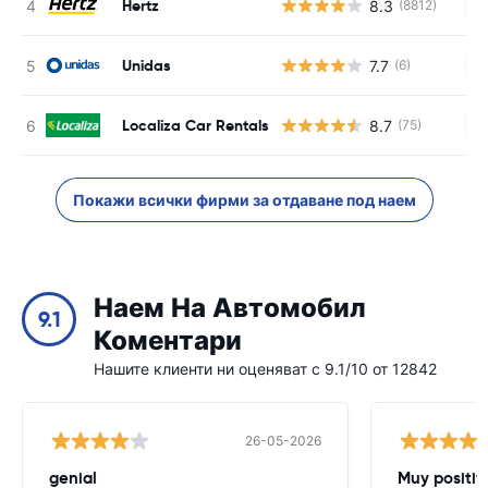
Hertz
8.3
(8812)
Н
Unidas
7.7
(6)
Н
Localiza Car Rentals
8.7
(75)
Н
Покажи всички фирми за отдаване под наем
Наем На Автомобил
9.1
Коментари
Нашите клиенти ни оценяват с 9.1/10 от 12842
26-05-2026
genial
Muy positiv