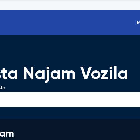
M
ta Najam Vozila
sta
jam