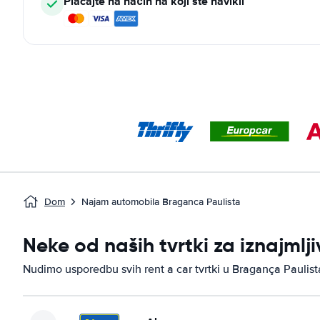
Plaćajte na način na koji ste navikli
Dom
Najam automobila Braganca Paulista
Neke od naših tvrtki za iznajml
Nudimo usporedbu svih rent a car tvrtki u Bragança Paulist