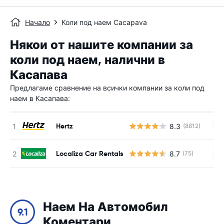
Начало
Коли под наем Cacapava
Някои от нашите компании за
коли под наем, налични в
Касапава
Предлагаме сравнение на всички компании за коли под
наем в Касапава:
Hertz
8.3
(8812)
Н
Localiza Car Rentals
8.7
(75)
Н
Наем На Автомобил
9.1
Коментари