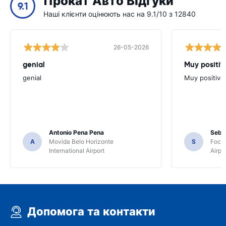
Прокат Авто Відгуки
9.1
Наші клієнти оцінюють нас на 9.1/10 з 12840
26-05-2026
genial
Muy positiv
genial
Muy positiva
Antonio Pena Pena
Seba
A
Movida Belo Horizonte
S
Foco 
International Airport
Airpo
Допомога та контакти