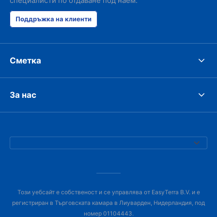
специалисти по отдаване под наем.
Поддръжка на клиенти
Сметка
За нас
Този уебсайт е собственост и се управлява от EasyTerra B.V. и е
регистриран в Търговската камара в Лиуварден, Нидерландия, под
номер 01104443.