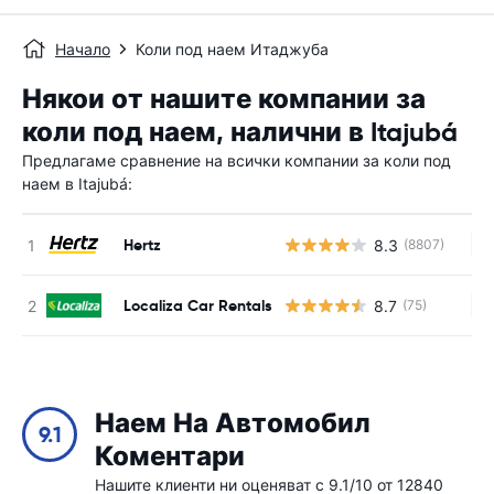
Начало
Коли под наем Итаджуба
Някои от нашите компании за
коли под наем, налични в Itajubá
Предлагаме сравнение на всички компании за коли под
наем в Itajubá:
Hertz
8.3
(8807)
Н
Localiza Car Rentals
8.7
(75)
Н
Наем На Автомобил
9.1
Коментари
Нашите клиенти ни оценяват с 9.1/10 от 12840