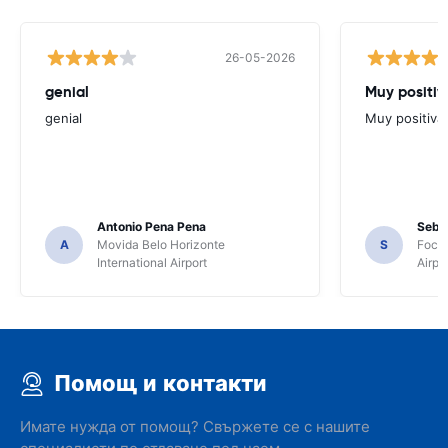
26-05-2026
genial
Muy positiv
genial
Muy positiva
Antonio Pena Pena
Seba
A
Movida Belo Horizonte
S
Foco 
International Airport
Airpo
Помощ и контакти
Имате нужда от помощ? Свържете се с нашите