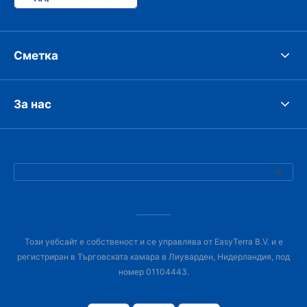
Сметка
За нас
Този уебсайт е собственост и се управлява от EasyTerra B.V. и е
регистриран в Търговската камара в Лиуварден, Нидерландия, под
номер 01104443.