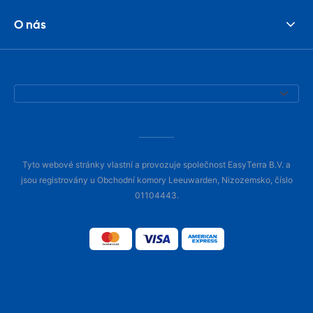
O nás
Tyto webové stránky vlastní a provozuje společnost EasyTerra B.V. a
jsou registrovány u Obchodní komory Leeuwarden, Nizozemsko, číslo
01104443.