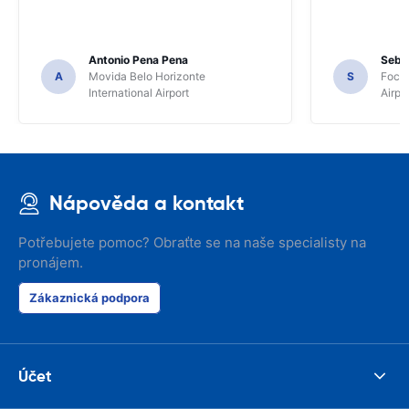
Antonio Pena Pena
Seba
A
Movida Belo Horizonte
S
Foco 
International Airport
Airpo
Nápověda a kontakt
Potřebujete pomoc? Obraťte se na naše specialisty na
pronájem.
Zákaznická podpora
Účet