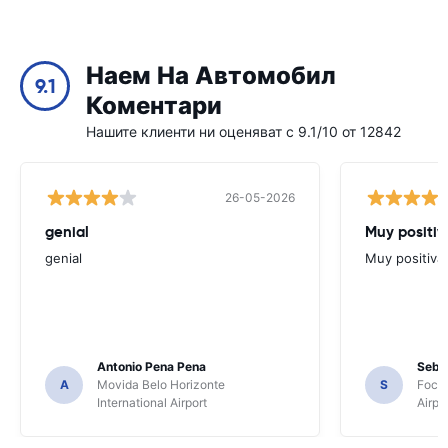
Наем На Автомобил
9.1
Коментари
Нашите клиенти ни оценяват с 9.1/10 от 12842
26-05-2026
genial
Muy positiv
genial
Muy positiva
Antonio Pena Pena
Seba
A
Movida Belo Horizonte
S
Foco 
International Airport
Airpo