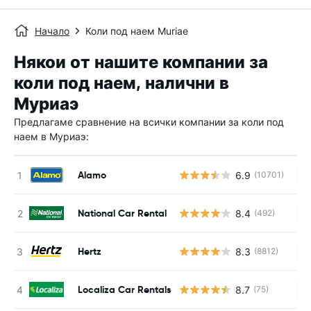
Начало
Коли под наем Muriae
Някои от нашите компании за
коли под наем, налични в
Муриаэ
Предлагаме сравнение на всички компании за коли под
наем в Муриаэ:
Alamo
6.9
(10701)
Н
National Car Rental
8.4
(492)
Н
Hertz
8.3
(8812)
Н
Localiza Car Rentals
8.7
(75)
Н