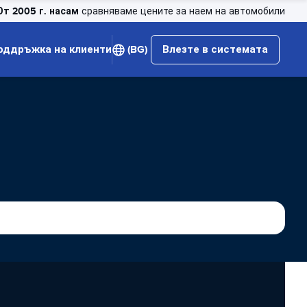
От 2005 г. насам
сравняваме цените за наем на автомобили
оддръжка на клиенти
(BG)
Влезте в системата