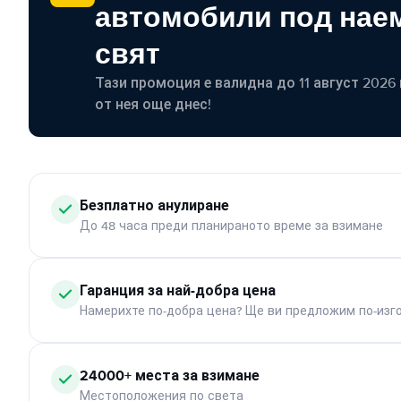
автомобили под наем
свят
Тази промоция е валидна до 11 август 2026 г
от нея още днес!
Безплатно анулиране
До 48 часа преди планираното време за взимане
Гаранция за най-добра цена
Намерихте по-добра цена? Ще ви предложим по-изг
24000+ места за взимане
Местоположения по света