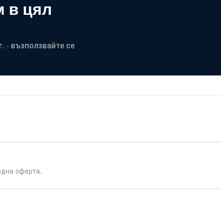
 в цял
. - възползвайте се
одна оферта.