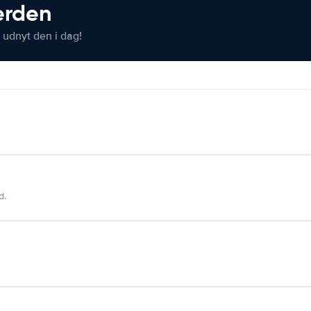
verden
 udnyt den i dag!
d.