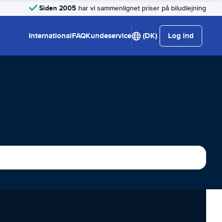
Siden 2005
har vi sammenlignet priser på biludlejning
International
FAQ
Kundeservice
(DK)
Log ind