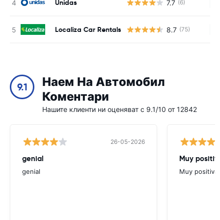
Unidas
7.7
(6)
Н
Localiza Car Rentals
8.7
(75)
Н
Наем На Автомобил
9.1
Коментари
Нашите клиенти ни оценяват с 9.1/10 от 12842
26-05-2026
genial
Muy positiv
genial
Muy positiva