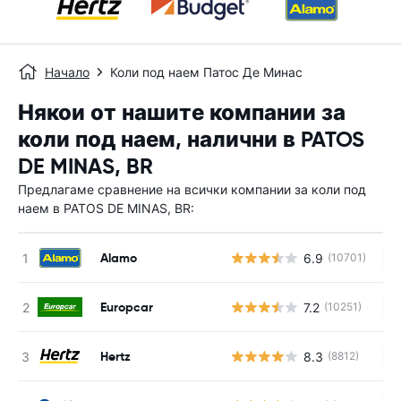
Начало
Коли под наем Патос Де Минас
Някои от нашите компании за
коли под наем, налични в PATOS
DE MINAS, BR
Предлагаме сравнение на всички компании за коли под
наем в PATOS DE MINAS, BR:
Alamo
6.9
(10701)
Н
Europcar
7.2
(10251)
Н
Hertz
8.3
(8812)
Н