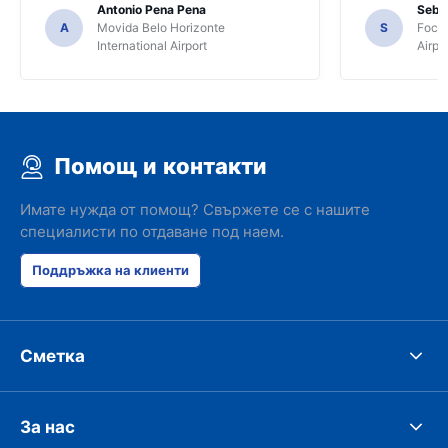
Antonio Pena Pena
Seba
A
Movida Belo Horizonte
S
Foco 
International Airport
Airpo
Помощ и контакти
Имате нужда от помощ? Свържете се с нашите
специалисти по отдаване под наем.
Поддръжка на клиенти
Сметка
За нас