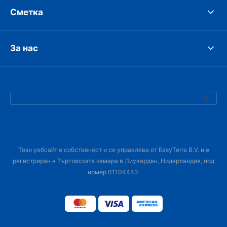
Сметка
За нас
Този уебсайт е собственост и се управлява от EasyTerra B.V. и е
регистриран в Търговската камара в Лиуварден, Нидерландия, под
номер 01104443.