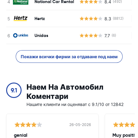
National Car Rental
8.4
(492)
Н
Hertz
8.3
(8812)
Н
Unidas
7.7
(6)
Н
Покажи всички фирми за отдаване под наем
Наем На Автомобил
9.1
Коментари
Нашите клиенти ни оценяват с 9.1/10 от 12842
26-05-2026
genial
Muy positiv