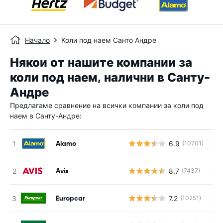
Начало
Коли под наем Санто Андре
Някои от нашите компании за
коли под наем, налични в Санту-
Андре
Предлагаме сравнение на всички компании за коли под
наем в Санту-Андре:
Alamo
6.9
(10701)
Н
Avis
8.7
(7437)
Н
Europcar
7.2
(10251)
Н