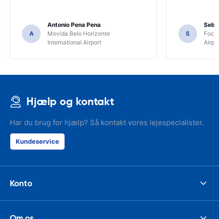
Antonio Pena Pena
Seba
A
Movida Belo Horizonte
S
Foco 
International Airport
Airpo
Hjælp og kontakt
Har du brug for hjælp? Så kontakt vores lejespecialister.
Kundeservice
Konto
Om os