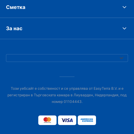
Сметка
За нас
Този уебсайт е собственост и се управлява от EasyTerra B.V. и е
регистриран в Търговската камара в Лиуварден, Нидерландия, под
номер 01104443.