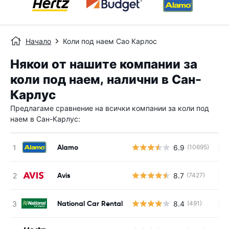
Начало
Коли под наем Сао Карлос
Някои от нашите компании за
коли под наем, налични в Сан-
Карлус
Предлагаме сравнение на всички компании за коли под
наем в Сан-Карлус:
Alamo
6.9
(10695)
Н
Avis
8.7
(7427)
Н
National Car Rental
8.4
(491)
Н