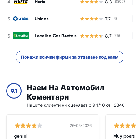
Hertz
8.3
(8807)
Н
Unidas
7.7
(6)
Н
Localiza Car Rentals
8.7
(75)
Н
Покажи всички фирми за отдаване под наем
Наем На Автомобил
9.1
Коментари
Нашите клиенти ни оценяват с 9.1/10 от 12840
26-05-2026
genial
Muy positiv