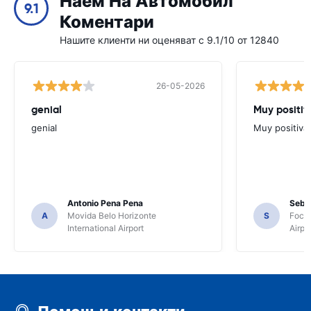
Наем На Автомобил
9.1
Коментари
Нашите клиенти ни оценяват с 9.1/10 от 12840
26-05-2026
genial
Muy positiv
genial
Muy positiva
Antonio Pena Pena
Seba
A
Movida Belo Horizonte
S
Foco 
International Airport
Airpo