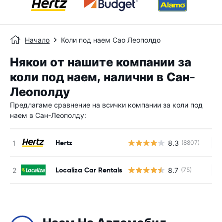
Начало
Коли под наем Сао Леополдо
Някои от нашите компании за
коли под наем, налични в Сан-
Леополду
Предлагаме сравнение на всички компании за коли под
наем в Сан-Леополду:
Hertz
8.3
(8807)
Н
Localiza Car Rentals
8.7
(75)
Н