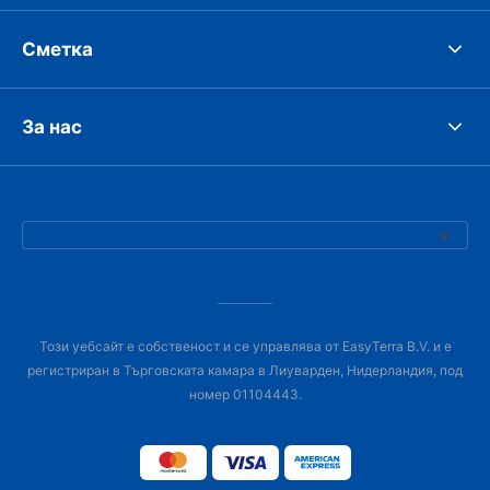
Сметка
За нас
Този уебсайт е собственост и се управлява от EasyTerra B.V. и е
регистриран в Търговската камара в Лиуварден, Нидерландия, под
номер 01104443.