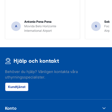
Antonio Pena Pena
Seba
A
Movida Belo Horizonte
S
Foco 
International Airport
Airpo
Hjälp och kontakt
Behöver du hjälp? Vänligen kontakta våra
uthyrningsspecialister.
Kundtjänst
Konto