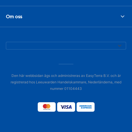
Om oss
Den här webbsidan ägs och administreras av EasyTerra B.V. och är
registrerad hos Leeuwarden Handelskammare, Nederländerna, med
nummer 01104443